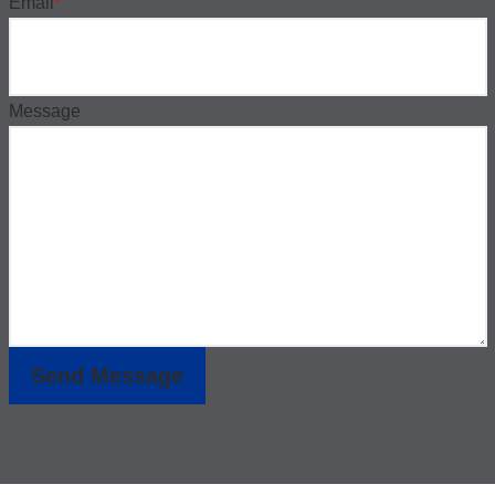
Email
*
Message
Send Message